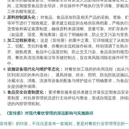
岗，定期接受食品安全培训，并在操作中严格执行洗手消毒、穿戴清
工作衣帽等规定。
原料控制源头化：
对食品、食品添加剂及相关产品的采购、查验、贮
等环节进行了细致规定。要求建立稳定的合格供应商档案，严格执行
货查验和索证索票制度，确保原料来源清晰、质量可靠。对贮存条件
（如温度、湿度、离地离墙）提出了明确标准，防止交叉污染与变质
加工过程标准化：
这是《宣传册》的重中之重。它详细规定了从粗加
工、切配、烹饪到备餐、供餐的全流程操作标准。特别强调了生熟分
开、烧熟煮透、食品中心温度控制、防止交叉污染、食品添加剂规范
用、餐饮具清洗消毒保洁等关键控制点，旨在将风险消除在操作环节
中。
设施设备现代化与维护常态化：
对餐饮加工场所的布局流程（如从污
区到清洁区的单向流动）、通风排烟、排水、照明、防虫防鼠设施以
冷藏冷冻、消毒、洗涤等设备的配备与维护提出了明确要求，为食品
全提供硬件保障。
食品安全自查制度化：
要求餐饮服务提供者建立并落实定期食品安全
查制度，对自身管理状况进行主动评估与整改，形成自我监督、持续
进的内部管理机制。
、 《宣传册》对现代餐饮管理的深远影响与实施路径
宣传册》的印发，不仅仅是发布一套规则，更是对餐饮行业管理理念的一