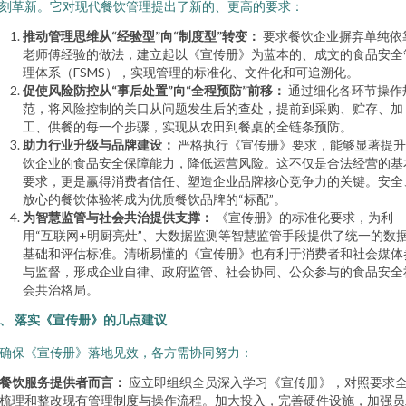
刻革新。它对现代餐饮管理提出了新的、更高的要求：
推动管理思维从“经验型”向“制度型”转变：
要求餐饮企业摒弃单纯依
老师傅经验的做法，建立起以《宣传册》为蓝本的、成文的食品安全
理体系（FSMS），实现管理的标准化、文件化和可追溯化。
促使风险防控从“事后处置”向“全程预防”前移：
通过细化各环节操作
范，将风险控制的关口从问题发生后的查处，提前到采购、贮存、加
工、供餐的每一个步骤，实现从农田到餐桌的全链条预防。
助力行业升级与品牌建设：
严格执行《宣传册》要求，能够显著提升
饮企业的食品安全保障能力，降低运营风险。这不仅是合法经营的基
要求，更是赢得消费者信任、塑造企业品牌核心竞争力的关键。安全
放心的餐饮体验将成为优质餐饮品牌的“标配”。
为智慧监管与社会共治提供支撑：
《宣传册》的标准化要求，为利
用“互联网+明厨亮灶”、大数据监测等智慧监管手段提供了统一的数
基础和评估标准。清晰易懂的《宣传册》也有利于消费者和社会媒体
与监督，形成企业自律、政府监管、社会协同、公众参与的食品安全
会共治格局。
、 落实《宣传册》的几点建议
确保《宣传册》落地见效，各方需协同努力：
餐饮服务提供者而言：
应立即组织全员深入学习《宣传册》，对照要求
梳理和整改现有管理制度与操作流程。加大投入，完善硬件设施，加强员